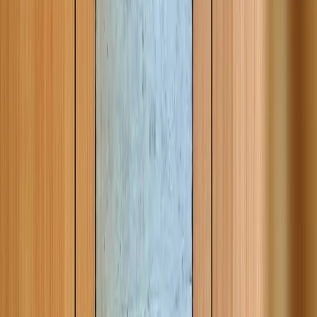
Berglodge · Retreats · Seminare · Exklusive
Nutzung
Casa
Casa High Life
Rückzugsort in den Bündner Bergen, an
dem Natur, Design, Bewegung und Genuss
zusammenkommen.
Hier sollen High Life Momente entstehen.
Erfahre mehr