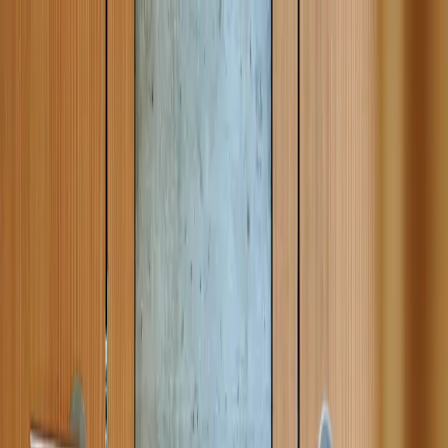
|
DE
EN
Buchen
Angebote
Buchen
Casa High Life